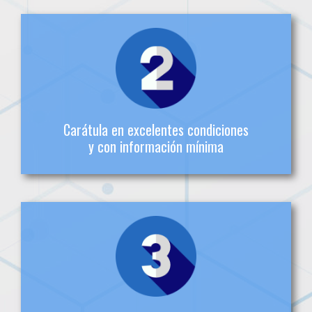
Todos los expedientes deberán estar foliados.
No se admitirán excepciones
Carátula en excelentes condiciones
y con información mínima
Cada carátula debe traer...
* Ciudad
* Nombre y código de identificación del despacho judicial
* Radicado del proceso (23 dígitos)
* Identificación clara de los sujetos o partes procesales
* Serie documental (según Tablas de Retención
Documental establecidas)