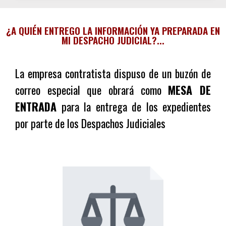
Relacione todos los procesos a entregar al
¿A QUIÉN ENTREGO LA INFORMACIÓN YA PREPARADA EN
MI DESPACHO JUDICIAL?...
operador en el siguiente formato Excel
DESCARGUE VERSIÓN 2
La empresa contratista dispuso de un buzón de
correo especial que obrará como
MESA DE
ENTRADA
para la entrega de los expedientes
por parte de los Despachos Judiciales