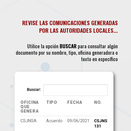
REVISE LAS COMUNICACIONES GENERADAS
POR LAS AUTORIDADES LOCALES...
Utilice la opción
BUSCAR
para consultar algún
documento por su nombre, tipo, oficina generadora o
texto en específico
Buscar:
OFICINA
TIPO
FECHA
NO.
CON
QUE
GENERA
OFICINA
TIPO
FECHA
NO.
CON
CSJNSA
Acuerdo
09/06/2021
CSJNS21-
Se di
QUE
131
extra
GENERA