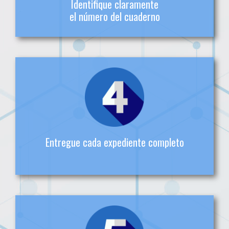
Identifique claramente
el número del cuaderno
Identifique claramente el número de cada
cuaderno, en caso de presentar varios
Entregue cada expediente completo
No se admitirán cuadernos que salten foliaturas