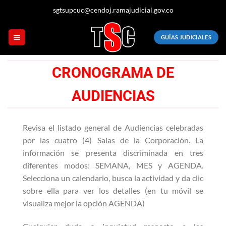
Saltar
sgtsupcuc@cendoj.ramajudicial.gov.co
al
contenido
GUÍAS JUDICIALES
CRONOGRAMA DE
AUDIENCIAS
Revisa el listado general de Audiencias celebradas
por las cuatro (4) Salas de la Corporación. La
información se presenta discriminada en tres
diferentes modos: SEMANA, MES y AGENDA.
Selecciona un calendario, busca la actividad y da clic
sobre ella para ver los detalles (en tu móvil se
visualiza mejor la opción AGENDA)