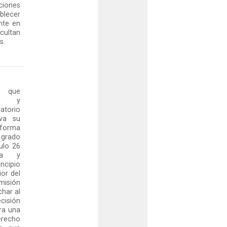
iones
blecer
nte en
cultan
s.
s que
ñas y
torio
iva su
 forma
 grado
ulo 26
ia y
cipio
ior del
misión
char al
cisión
ra una
erecho