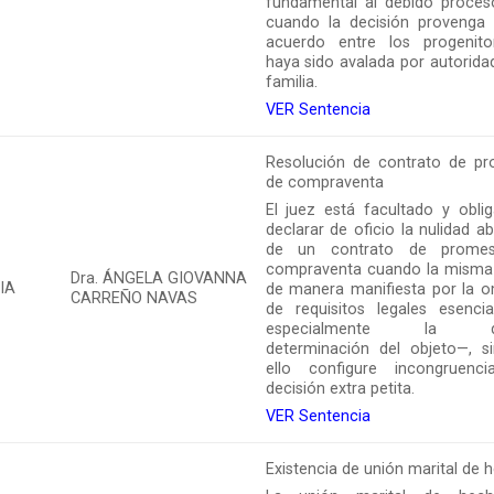
fundamental al debido proces
cuando la decisión provenga
acuerdo entre los progenit
haya sido avalada por autorida
familia.
VER Sentencia
Resolución de contrato de p
de compraventa
El juez está facultado y obli
declarar de oficio la nulidad a
de un contrato de prome
compraventa cuando la misma
Dra. ÁNGELA GIOVANNA
IA
de manera manifiesta por la o
CARREÑO NAVAS
de requisitos legales esenci
especialmente la de
determinación del objeto—, s
ello configure incongruenc
decisión extra petita.
VER Sentencia
Existencia de unión marital de 