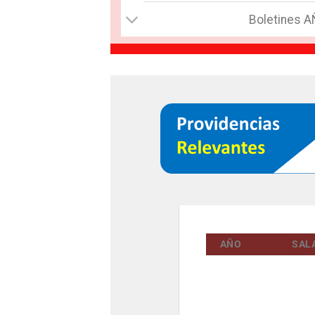
Boletines 
AÑO
SAL