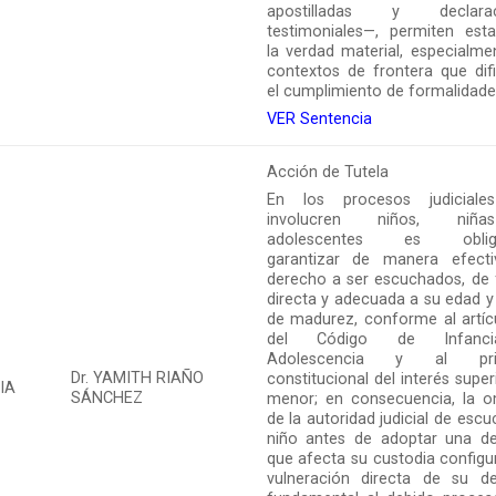
apostilladas y declarac
testimoniales—, permiten esta
la verdad material, especialme
contextos de frontera que difi
el cumplimiento de formalidade
VER Sentencia
Acción de Tutela
En los procesos judiciale
involucren niños, ni
adolescentes es obliga
garantizar de manera efect
derecho a ser escuchados, de
directa y adecuada a su edad y
de madurez, conforme al artíc
del Código de Infanc
Adolescencia y al prin
Dr. YAMITH RIAÑO
constitucional del interés super
IA
SÁNCHEZ
menor; en consecuencia, la o
de la autoridad judicial de escu
niño antes de adoptar una de
que afecta su custodia configu
vulneración directa de su d