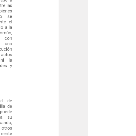
pese a
tre las
bienes
no se
nte el
o a la
común,
s con
de una
cución
 actos
 ni la
ades y
ad de
illa de
 puede
 a su
uando,
 otros
mente