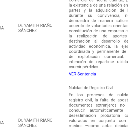
comercial de hecho cuando, 
la existencia de una relación en
partes y la adquisición de 
durante su convivencia, 
demuestra de manera suficie
Dr. YAMITH RIAÑO
acuerdo de voluntades orientad
IA
SÁNCHEZ
constitución de una empresa 
la realización de aporte
destinación al desarrollo 
actividad económica, la eje
coordinada y permanente de
de explotación comercial,
intención de repartirse utilid
asumir pérdidas.
VER Sentencia
Nulidad de Registro Civil
En los procesos de nulid
registro civil, la falta de apost
documentos extranjeros no
conducir automáticamente
desestimación probatoria c
Dr. YAMITH RIAÑO
valorados en conjunto con
IA
SÁNCHEZ
medios —como actas debida