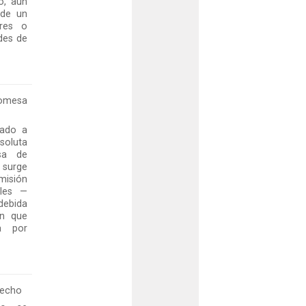
o, aun
 de un
ores o
des de
romesa
gado a
bsoluta
sa de
 surge
misión
ales —
bida
in que
ia por
hecho