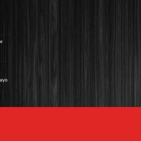
re
mayo