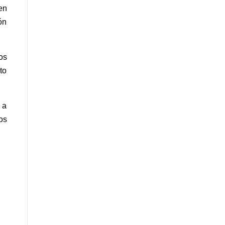
en
ón
os
to
 a
os