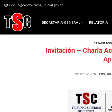
sgtsupcuc@cendoj.ramajudicial.gov.co
SECRETARIA GENERAL
RELATORIA
CAPACITACI
Invitación – Charla Ac
Ap
POSTED ON
10 JUNIO, 202