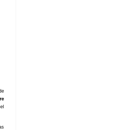
de
re
el
as