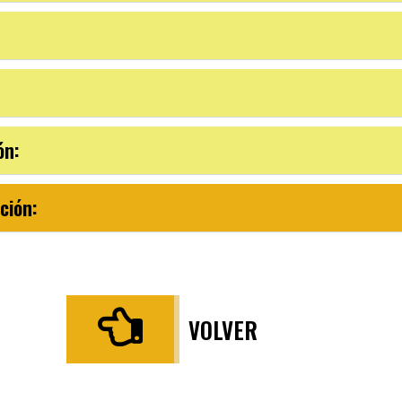
ón:
ción:
VOLVER