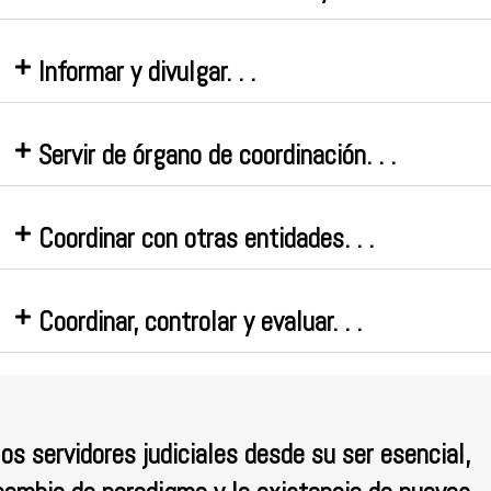
un valioso aporte 
fundamental co
Informar y divulgar. . .
administración judic
Servir de órgano de coordinación. . .
Sean todos ustedes
este boletín.
Coordinar con otras entidades. . .
¡¡ MUCHAS GRACIAS !
Coordinar, controlar y evaluar. . .
os servidores judiciales desde su ser esencial,