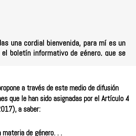
as una cordial bienvenida, para mí es un
 el boletín informativo de género, que se
ón de cumplir los objetivos establecidos
Comité Seccional de Género. Queremos
tín informativo un espacio idóneo para
ropone a través de este medio de difusión
danía con los servidores judiciales en el
nes que le han sido asignadas por el Artículo 4
uscando sensibilización y formación, a
017), a saber:
to novedoso y de fácil acceso, donde se
normativa vigente sobre género, noticias
encias, entre otras secciones, que serán
 materia de género. . .