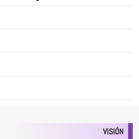
para promover y visibilizar un tema tan
mo es el enfoque de género en la
ial.
 cordialmente invitados a participar en
!
VISIÓN