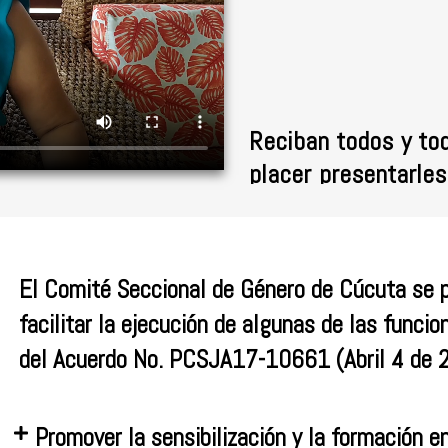
Reciban todos y tod
placer presentarles
crea con la intenci
en el marco del 
hacer de este bole
El Comité Seccional de Género de Cúcuta se p
conectar a la ciuda
facilitar la ejecución de algunas de las funcio
tema de género, b
del Acuerdo No. PCSJA17-10661 (Abril 4 de 2
través de un forma
pueda encontrar la 
relevantes, confer
Promover la sensibilización y la formación en