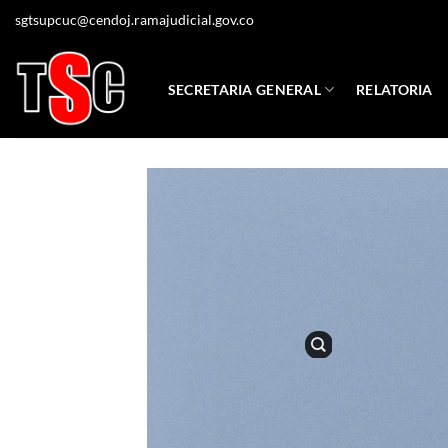
Saltar
sgtsupcuc@cendoj.ramajudicial.gov.co
al
contenido
SECRETARIA GENERAL
RELATORIA