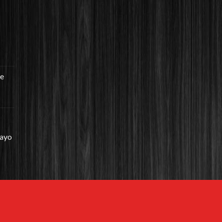
re
mayo