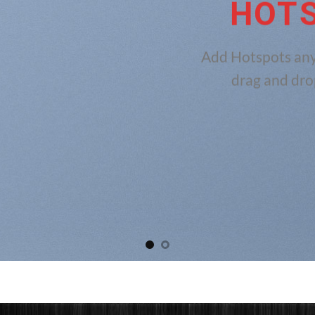
HOT
Add Hotspots any
drag and dro