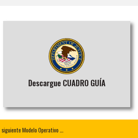
Descargue CUADRO GUÍA
 siguiente Modelo Operativo ...
Descargue solo el cuadro guía del