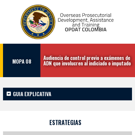
Audiencia de control previo a exámenes de
MOPA 08
ADN que involucren al indiciado o imputado
GUIA EXPLICATIVA
ESTRATEGIAS