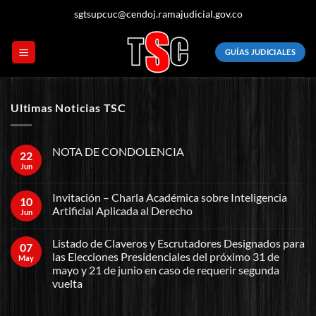
Saltar
sgtsupcuc@cendoj.ramajudicial.gov.co
al
contenido
GUÍAS JUDICIALES
Ultimas Noticias TSC
NOTA DE CONDOLENCIA
22
Jun
Invitación – Charla Académica sobre Inteligencia
10
Artificial Aplicada al Derecho
Jun
Listado de Claveros y Escrutadores Designados para
07
las Elecciones Presidenciales del próximo 31 de
May
mayo y 21 de junio en caso de requerir segunda
vuelta