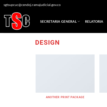
Saltar
sgtsupcuc@cendoj.ramajudicial.gov.co
al
contenido
SECRETARIA GENERAL
RELATORIA
DESIGN
ANOTHER PRINT PACKAGE