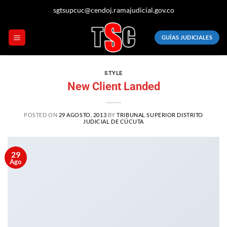
Saltar
sgtsupcuc@cendoj.ramajudicial.gov.co
al
contenido
GUÍAS JUDICIALES
STYLE
New Client Landed
POSTED ON
29 AGOSTO, 2013
BY
TRIBUNAL SUPERIOR DISTRITO
JUDICIAL DE CÚCUTA
29
Ago