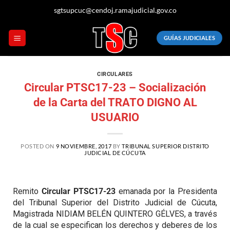
sgtsupcuc@cendoj.ramajudicial.gov.co
GUÍAS JUDICIALES
CIRCULARES
Circular PTSC17-23 – Socialización
de la Carta del TRATO DIGNO AL
USUARIO
POSTED ON
9 NOVIEMBRE, 2017
BY
TRIBUNAL SUPERIOR DISTRITO
JUDICIAL DE CÚCUTA
Remito
Circular PTSC17-23
emanada por la Presidenta
del Tribunal Superior del Distrito Judicial de Cúcuta,
Magistrada NIDIAM BELÉN QUINTERO GÉLVES, a través
de la cual se especifican los derechos y deberes de los