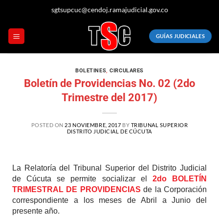
sgtsupcuc@cendoj.ramajudicial.gov.co
GUÍAS JUDICIALES
BOLETINES
,
CIRCULARES
Boletín de Providencias No. 02 (2do
Trimestre del 2017)
POSTED ON
23 NOVIEMBRE, 2017
BY
TRIBUNAL SUPERIOR
DISTRITO JUDICIAL DE CÚCUTA
La Relatoría del Tribunal Superior del Distrito Judicial
de Cúcuta se permite socializar el
2do BOLETÍN
TRIMESTRAL DE PROVIDENCIAS
de la Corporación
correspondiente a los meses de Abril a Junio del
presente año.