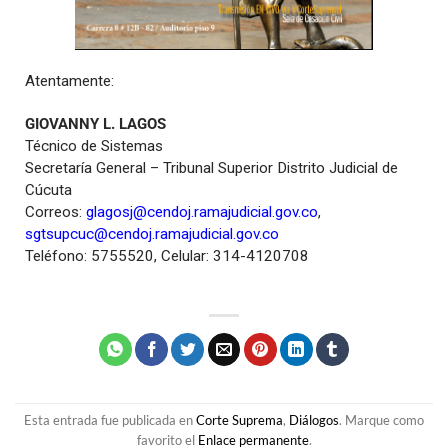
Atentamente:
GIOVANNY L. LAGOS
Técnico de Sistemas
Secretaría General – Tribunal Superior Distrito Judicial de
Cúcuta
Correos:
glagosj@cendoj.ramajudicial.gov.co
,
sgtsupcuc@cendoj.ramajudicial.gov.co
Teléfono: 5755520, Celular: 314-4120708
Esta entrada fue publicada en
Corte Suprema
,
Diálogos
. Marque como
favorito el
Enlace permanente
.