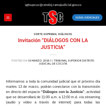
sgtsupcuc@cendoj.ramajudicial.gov.co
GUÍAS JUDICIALES
CORTE SUPREMA
,
DIÁLOGOS
Invitación “DIÁLOGOS CON LA
JUSTICIA”
POSTED ON
10 MARZO, 2018
BY
TRIBUNAL SUPERIOR DISTRITO
JUDICIAL DE CÚCUTA
Informamos a toda la comunidad judicial que el próximo día
martes 13 de marzo, podrán conectarse con la transmisión
en directo del espacio
“Diálogos con la Justicia”
, actividad
que se desarrollará de 11:00 a.m. a 12:00 m.d. vía streaming
(audio y video a través de internet) para todas las