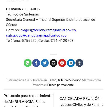
GIOVANNY L. LAGOS
Técnico de Sistemas
Secretaría General – Tribunal Superior Distrito Judicial de
Cúcuta
Correos:
glagosj@cendoj.ramajudicial.gov.co
,
sgtsupcuc@cendoj.ramajudicial.gov.co
Teléfono: 5755520, Celular: 314-4120708
Esta entrada fue publicada en
Censo
,
Tribunal Superior
. Marque como
favorito el
Enlace permanente
.
Protocolo para requerimiento
CANCELADA REUNIÓN –
de AMBULANCIA (Sedes
Jueces Civiles y de Familia