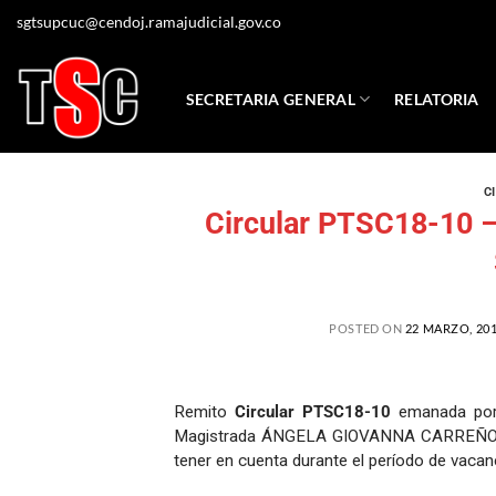
sgtsupcuc@cendoj.ramajudicial.gov.co
SECRETARIA GENERAL
RELATORIA
C
Circular PTSC18-10 
POSTED ON
22 MARZO, 20
Remito
Circular PTSC18-10
emanada por l
Magistrada ÁNGELA GIOVANNA CARREÑO NAVA
tener en cuenta durante el período de vacanc