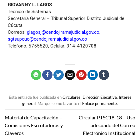
GIOVANNY L. LAGOS
Técnico de Sistemas
Secretaría General – Tribunal Superior Distrito Judicial de
Cúcuta
Correos:
glagosj@cendoj.ramajudicial.gov.co
,
sgtsupcuc@cendoj.ramajudicial.gov.co
Teléfono: 5755520, Celular: 314-4120708
Esta entrada fue publicada en
Circulares
,
Dirección Ejecutiva
,
Interés
general
. Marque como favorito el
Enlace permanente
.
Material de Capacitación –
Circular PTSC18-18 – Uso
Comisiones Escrutadoras y
adecuado del Correo
Claveros
Electrónico Institucional