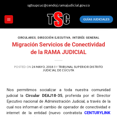
sgtsupcuc@cendoj.ramajudicial.gov.co
GUÍAS JUDICIALES
CIRCULARES
,
DIRECCIÓN EJECUTIVA
,
INTERÉS GENERAL
Migración Servicios de Conectividad
de la RAMA JUDICIAL
POSTED ON
24 MAYO, 2018
BY
TRIBUNAL SUPERIOR DISTRITO
JUDICIAL DE CÚCUTA
Nos permitimos socializar a toda nuestra comunidad
judicial la
Circular DEAJ18-35
, proferida por el Director
Ejecutivo nacional de Administración Judicial, a través de la
cual nos informan el cambio de operador de conectividad e
internet de la entidad (nuevo contratista
CENTURYLINK