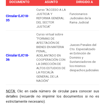
DOCUMENTO
ASUNTO
DIRIGIDO A
Curso “ACCESO A LA
JUSTICIA Y
Funcionarios
Circular EJC18-
REFORMA GENERAL
Judiciales de la
35
DEL SECTOR
Rama Judicial
JUSTICIA”
Curso virtual sobre
“FORMAS DE
AFECTACIÓN DE
Jueces Penales del
BIENES EN MATERIA
Cto. Especializado
PENAL,
en Extinción de
Circular EJC18-
ADELANTADO EN
Dominio y
36
COOPERACIÓN CON
Sustanciadores de
LA DIRECCIÓN DE
los mismos
ALTOS ESTUDIOS DE
despachos judiciales
LA FISCALÍA
GENERAL DE LA
NACIÓN”
NOTA:
Clic en cada número de circular para conocer sus
detalles (recuerde no imprimir los documentos si no es
estrictamente necesario).