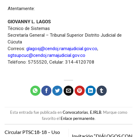
Atentamente:
GIOVANNY L. LAGOS
Técnico de Sistemas
Secretaría General – Tribunal Superior Distrito Judicial de
Cúcuta
Correos:
glagosj@cendoj.ramajudicial.gov.co
,
sgtsupcuc@cendoj.ramajudicial.gov.co
Teléfono: 5755520, Celular: 314-4120708
Esta entrada fue publicada en
Convocatorias
,
EJRLB
. Marque como
favorito el
Enlace permanente
.
Circular PTSC18-18 – Uso
Invitación “DIÁLOGOS CON