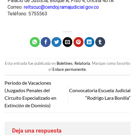
Palacio de Justicia, Bloque A, Piso 4, Oficina 401A
Correo:
reltscuc@cendoj.ramajudicial.gov.co
Teléfono: 5755563
Esta entrada fue publicada en
Boletines
,
Relatoria
. Marque como favorito
el
Enlace permanente
.
Período de Vacaciones
(Juzgados Penales del
Convocatoria Escuela Judicial
Circuito Especializado en
“Rodrigo Lara Bonilla”
Extinción de Dominio)
Deja una respuesta