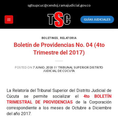
sgtsupcuc@cendoj.ramajudicial.gov.co
GUÍAS JUDICIALES
BOLETINES
,
RELATORIA
Boletín de Providencias No. 04 (4to
Trimestre del 2017)
POSTED ON
7 JUNIO, 2018
BY
TRIBUNAL SUPERIOR DISTRITO
JUDICIAL DE CÚCUTA
La Relatoría del Tribunal Superior del Distrito Judicial de
Cúcuta se permite socializar el
4to BOLETÍN
TRIMESTRAL DE PROVIDENCIAS
de la Corporación
correspondiente a los meses de Octubre a Diciembre
del año 2017.