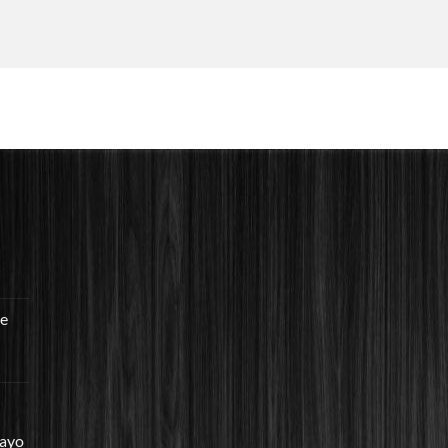
re
mayo