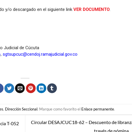
o y/o descargado en el siguiente link
VER DOCUMENTO
.
to Judicial de Cúcuta
o
,
sgtsupcuc@cendoj.ramajudicial.gov.co
es
,
Dirección Seccional
. Marque como favorito el
Enlace permanente
.
Circular DESAJCUC18-62 – Descuento de libranz
cia T-052
través de nómina