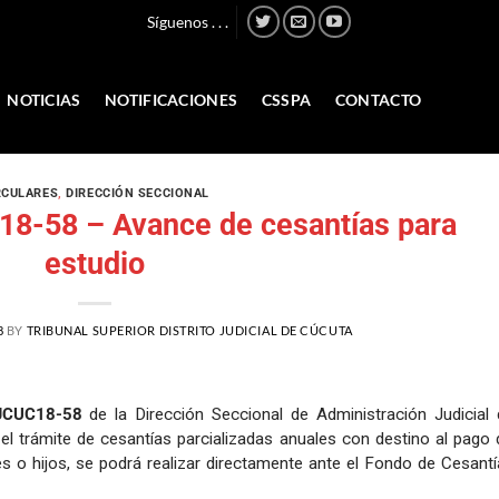
Síguenos . . .
NOTICIAS
NOTIFICACIONES
CSSPA
CONTACTO
RCULARES
,
DIRECCIÓN SECCIONAL
8-58 – Avance de cesantías para
estudio
8
BY
TRIBUNAL SUPERIOR DISTRITO JUDICIAL DE CÚCUTA
AJCUC18-58
de la Dirección Seccional de Administración Judicial 
 el trámite de cesantías parcializadas anuales con destino al pago 
es o hijos, se podrá realizar directamente ante el Fondo de Cesantí