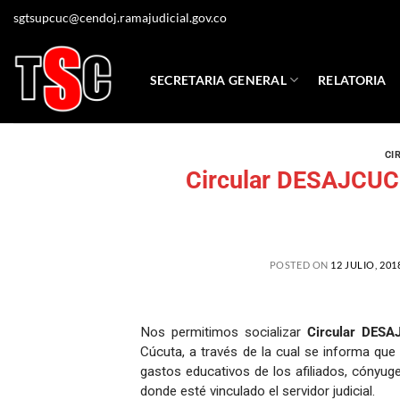
sgtsupcuc@cendoj.ramajudicial.gov.co
SECRETARIA GENERAL
RELATORIA
CI
Circular DESAJCUC1
POSTED ON
12 JULIO, 201
Nos permitimos socializar
Circular DES
Cúcuta, a través de la cual se informa que
gastos educativos de los afiliados, cónyug
donde esté vinculado el servidor judicial.