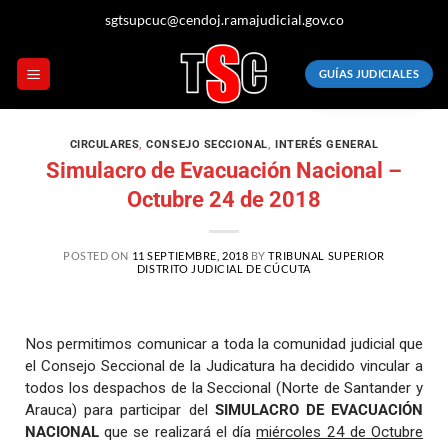
sgtsupcuc@cendoj.ramajudicial.gov.co
GUÍAS JUDICIALES
CIRCULARES
,
CONSEJO SECCIONAL
,
INTERÉS GENERAL
Simulacro de Evacuación Nacional –
Octubre 24 de 2018
POSTED ON
11 SEPTIEMBRE, 2018
BY
TRIBUNAL SUPERIOR
DISTRITO JUDICIAL DE CÚCUTA
Nos permitimos comunicar a toda la comunidad judicial que
el Consejo Seccional de la Judicatura ha decidido vincular a
todos los despachos de la Seccional (Norte de Santander y
Arauca) para participar del
SIMULACRO DE EVACUACIÓN
NACIONAL
que se realizará el día
miércoles 24 de Octubre