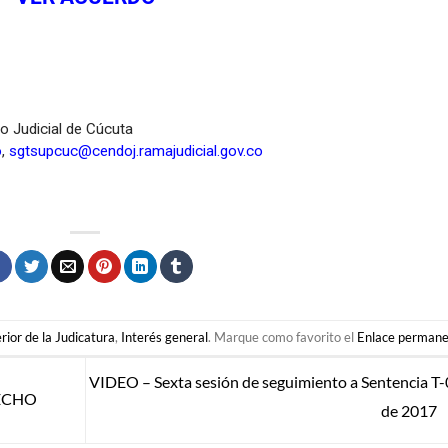
to Judicial de Cúcuta
o
,
sgtsupcuc@cendoj.ramajudicial.gov.co
rior de la Judicatura
,
Interés general
. Marque como favorito el
Enlace perman
VIDEO – Sexta sesión de seguimiento a Sentencia T
RECHO
de 2017