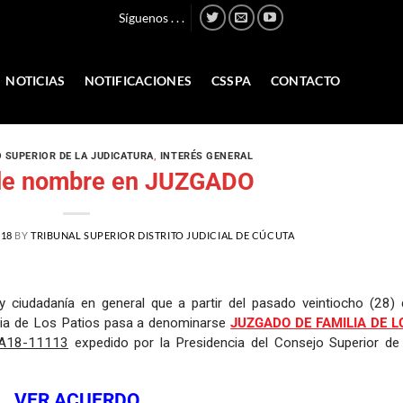
Síguenos . . .
NOTICIAS
NOTIFICACIONES
CSSPA
CONTACTO
 SUPERIOR DE LA JUDICATURA
,
INTERÉS GENERAL
de nombre en JUZGADO
018
BY
TRIBUNAL SUPERIOR DISTRITO JUDICIAL DE CÚCUTA
y ciudadanía en general que a partir del pasado veintiocho (28) 
lia de Los Patios pasa a denominarse
JUZGADO DE FAMILIA DE L
A18-11113
expedido por la Presidencia del Consejo Superior de 
VER ACUERDO