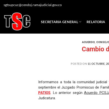
sgtsupcuc@cendoj.ramajudicial.gov.co
SECRETARIA GENERAL
RELATORIA
ACUERDO
,
CONSEJO
Cambio 
POSTED ON
11 OCTUBRE, 2
Informamos a toda la comunidad judicial 
septiembre el Juzgado Promiscuo de Fami
PATIOS
. Lo anterior según
Acuerdo PCSJ
Judicatura.