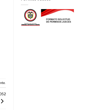
ente
.
-052