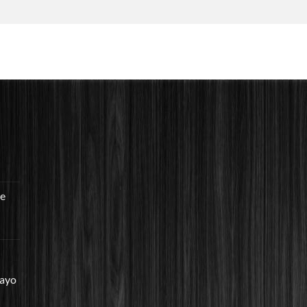
re
mayo