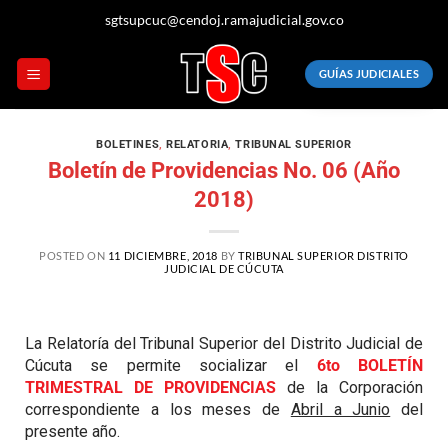
sgtsupcuc@cendoj.ramajudicial.gov.co
GUÍAS JUDICIALES
BOLETINES
,
RELATORIA
,
TRIBUNAL SUPERIOR
Boletín de Providencias No. 06 (Año
2018)
POSTED ON
11 DICIEMBRE, 2018
BY
TRIBUNAL SUPERIOR DISTRITO
JUDICIAL DE CÚCUTA
La Relatoría del Tribunal Superior del Distrito Judicial de
Cúcuta se permite socializar el
6to BOLETÍN
TRIMESTRAL DE PROVIDENCIAS
de la Corporación
correspondiente a los meses de
Abril a Junio
del
presente año.