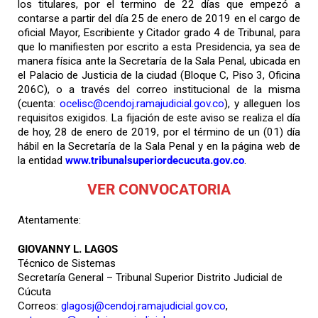
los titulares, por el termino de 22 días que empezó a
contarse a partir del día 25 de enero de 2019 en el cargo de
oficial Mayor, Escribiente y Citador grado 4 de Tribunal, para
que lo manifiesten por escrito a esta Presidencia, ya sea de
manera física ante la Secretaría de la Sala Penal, ubicada en
el Palacio de Justicia de la ciudad (Bloque C, Piso 3, Oficina
206C), o a través del correo institucional de la misma
(cuenta:
ocelisc@cendoj.ramajudicial.gov.co
), y alleguen los
requisitos exigidos. La fijación de este aviso se realiza el día
de hoy, 28 de enero de 2019, por el término de un (01) día
hábil en la Secretaría de la Sala Penal y en la página web de
la entidad
www.tribunalsuperiordecucuta.gov.co
.
VER CONVOCATORIA
Atentamente:
GIOVANNY L. LAGOS
Técnico de Sistemas
Secretaría General – Tribunal Superior Distrito Judicial de
Cúcuta
Correos:
glagosj@cendoj.ramajudicial.gov.co
,