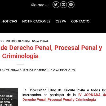
Síguenos . . .
NOTICIAS
NOTIFICACIONES
CSSPA
CONTACTO
TOS
,
INTERÉS GENERAL
,
SALA PENAL
 de Derecho Penal, Procesal Penal y
Criminología
9
BY
TRIBUNAL SUPERIOR DISTRITO JUDICIAL DE CÚCUTA
La Universidad Libre de Cúcuta invita a todos lo
interesados en participar de la
IV JORNADA d
Derecho Penal, Procesal Penal y Criminología
.