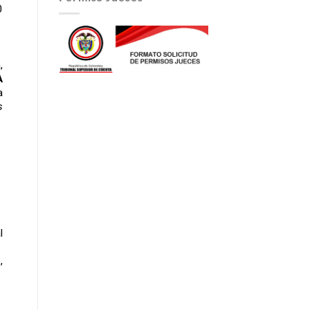
0
,
A
a
s
l
o
,