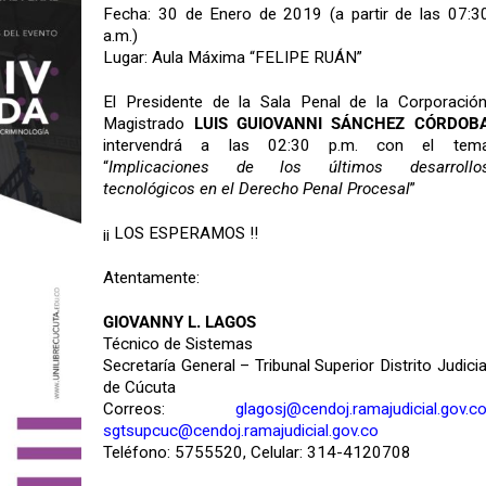
Fecha: 30 de Enero de 2019 (a partir de las 07:3
a.m.)
Lugar: Aula Máxima “FELIPE RUÁN”
El Presidente de la Sala Penal de la Corporación
Magistrado
LUIS GUIOVANNI SÁNCHEZ CÓRDOB
intervendrá a las 02:30 p.m. con el tem
“
Implicaciones de los últimos desarrollo
tecnológicos en el Derecho Penal Procesal
”
¡¡ LOS ESPERAMOS !!
Atentamente:
GIOVANNY L. LAGOS
Técnico de Sistemas
Secretaría General – Tribunal Superior Distrito Judicia
de Cúcuta
Correos:
glagosj@cendoj.ramajudicial.gov.c
sgtsupcuc@cendoj.ramajudicial.gov.co
Teléfono: 5755520, Celular: 314-4120708