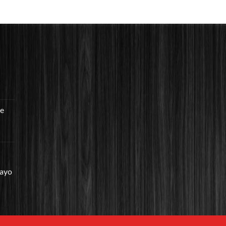
re
mayo