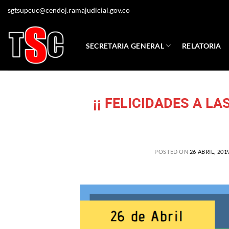
sgtsupcuc@cendoj.ramajudicial.gov.co
SECRETARIA GENERAL
RELATORIA
¡¡ FELICIDADES A L
POSTED ON
26 ABRIL, 201