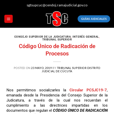
sgtsupcuc@cendoj.ramajudicial.gov.co
GUÍAS JUDICIALES
CONSEJO SUPERIOR DE LA JUDICATURA
,
INTERÉS GENERAL
,
TRIBUNAL SUPERIOR
Código Único de Radicación de
Procesos
POSTED ON
23 MAYO, 2019
BY
TRIBUNAL SUPERIOR DISTRITO
JUDICIAL DE CÚCUTA
Nos permitimos socializarles la
Circular PCSJC19-7
,
emanada desde la Presidencia del Consejo Superior de la
Judicatura, a través de la cual nos recuerdan el
cumplimiento a las directrices impartidas en los
documentos que regulan el
CÓDIGO ÚNICO DE RADICACIÓN