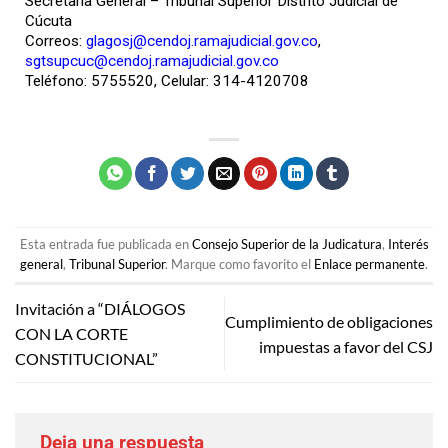
Secretaría General – Tribunal Superior Distrito Judicial de
Cúcuta
Correos:
glagosj@cendoj.ramajudicial.gov.co
,
sgtsupcuc@cendoj.ramajudicial.gov.co
Teléfono: 5755520, Celular: 314-4120708
Esta entrada fue publicada en
Consejo Superior de la Judicatura
,
Interés
general
,
Tribunal Superior
. Marque como favorito el
Enlace permanente
.
Invitación a “DIÁLOGOS
Cumplimiento de obligaciones
CON LA CORTE
impuestas a favor del CSJ
CONSTITUCIONAL”
Deja una respuesta