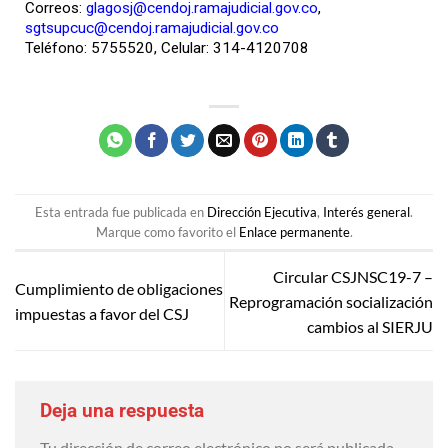
Correos:
glagosj@cendoj.ramajudicial.gov.co
,
sgtsupcuc@cendoj.ramajudicial.gov.co
Teléfono: 5755520, Celular: 314-4120708
Esta entrada fue publicada en
Dirección Ejecutiva
,
Interés general
.
Marque como favorito el
Enlace permanente
.
Circular CSJNSC19-7 –
Cumplimiento de obligaciones
Reprogramación socialización
impuestas a favor del CSJ
cambios al SIERJU
Deja una respuesta
Tu dirección de correo electrónico no será publicada.