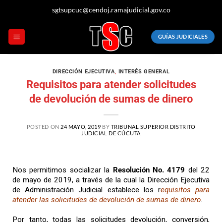
sgtsupcuc@cendoj.ramajudicial.gov.co
GUÍAS JUDICIALES
DIRECCIÓN EJECUTIVA
,
INTERÉS GENERAL
Requisitos para atender solicitudes
de devolución de sumas de dinero
POSTED ON
24 MAYO, 2019
BY
TRIBUNAL SUPERIOR DISTRITO
JUDICIAL DE CÚCUTA
Nos permitimos socializar la
Resolución No. 4179
del 22
de mayo de 2019, a través de la cual la Dirección Ejecutiva
de Administración Judicial establece los r
equisitos para
atender las solicitudes de devolución de sumas de dinero
.
Por tanto, todas las solicitudes devolución, conversión,