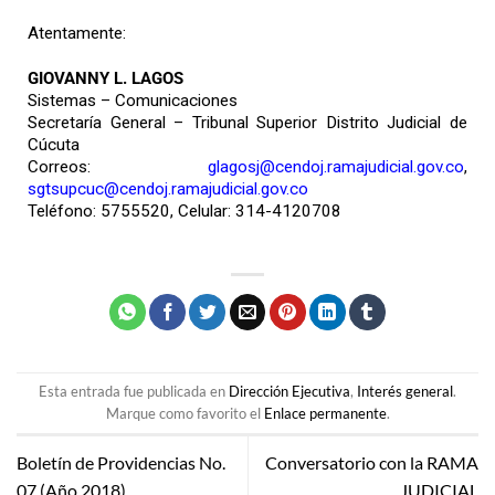
Atentamente:
GIOVANNY L. LAGOS
Sistemas – Comunicaciones
Secretaría General – Tribunal Superior Distrito Judicial de
Cúcuta
Correos:
glagosj@cendoj.ramajudicial.gov.co
,
sgtsupcuc@cendoj.ramajudicial.gov.co
Teléfono: 5755520, Celular: 314-4120708
Esta entrada fue publicada en
Dirección Ejecutiva
,
Interés general
.
Marque como favorito el
Enlace permanente
.
Boletín de Providencias No.
Conversatorio con la RAMA
07 (Año 2018)
JUDICIAL