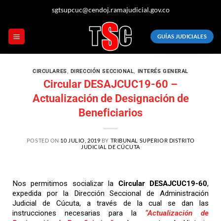
sgtsupcuc@cendoj.ramajudicial.gov.co
GUÍAS JUDICIALES
CIRCULARES
,
DIRECCIÓN SECCIONAL
,
INTERÉS GENERAL
Circular DESAJCUC19-60 –
Actualización de Designación de
Beneficiarios
POSTED ON
10 JULIO, 2019
BY
TRIBUNAL SUPERIOR DISTRITO
JUDICIAL DE CÚCUTA
Nos permitimos socializar la
Circular DESAJCUC19-60
,
expedida por la Dirección Seccional de Administración
Judicial de Cúcuta, a través de la cual se dan las
instrucciones necesarias para la
“Actualización de