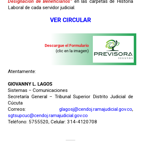
Designación de Beneficiarios”
en las carpetas de Historia
Laboral de cada servidor judicial.
VER CIRCULAR
Descargue el Formulario
(clic en la imagen)
Atentamente:
GIOVANNY L. LAGOS
Sistemas – Comunicaciones
Secretaría General – Tribunal Superior Distrito Judicial de
Cúcuta
Correos:
glagosj@cendoj.ramajudicial.gov.co
,
sgtsupcuc@cendoj.ramajudicial.gov.co
Teléfono: 5755520, Celular: 314-4120708