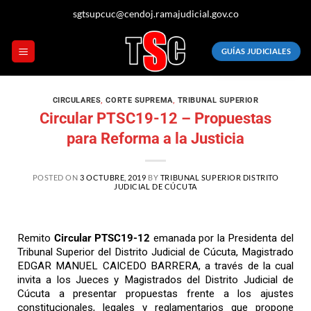
sgtsupcuc@cendoj.ramajudicial.gov.co
GUÍAS JUDICIALES
CIRCULARES
,
CORTE SUPREMA
,
TRIBUNAL SUPERIOR
Circular PTSC19-12 – Propuestas
para Reforma a la Justicia
POSTED ON
3 OCTUBRE, 2019
BY
TRIBUNAL SUPERIOR DISTRITO
JUDICIAL DE CÚCUTA
Remito
Circular PTSC19-12
emanada por la Presidenta del
Tribunal Superior del Distrito Judicial de Cúcuta, Magistrado
EDGAR MANUEL CAICEDO BARRERA, a través de la cual
invita a los Jueces y Magistrados del Distrito Judicial de
Cúcuta a presentar propuestas frente a los ajustes
constitucionales, legales y reglamentarios que propone