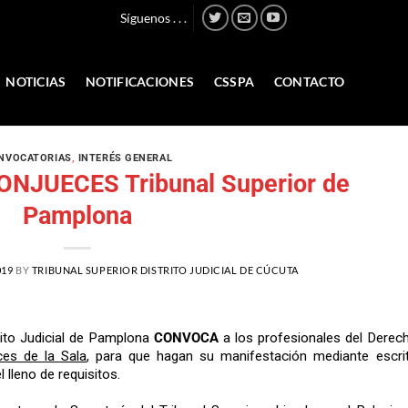
Síguenos . . .
NOTICIAS
NOTIFICACIONES
CSSPA
CONTACTO
NVOCATORIAS
,
INTERÉS GENERAL
ONJUECES Tribunal Superior de
Pamplona
019
BY
TRIBUNAL SUPERIOR DISTRITO JUDICIAL DE CÚCUTA
trito Judicial de Pamplona
CONVOCA
a los profesionales del Derech
ces de la Sala
, para que hagan su manifestación mediante escrit
 lleno de requisitos.