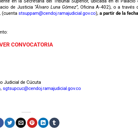
ente en la Secretaría del Tribunal Superior, ubicada en el Palacio
lacio de Justicia
“Álvaro Luna Gómez”
, Oficina A-402), o a través 
a, (cuenta
stsuppam@cendoj.ramajudicial.gov.co
),
a partir de la fech
nto:
VER CONVOCATORIA
to Judicial de Cúcuta
o
,
sgtsupcuc@cendoj.ramajudicial.gov.co