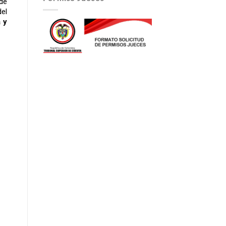
 de
del
a y