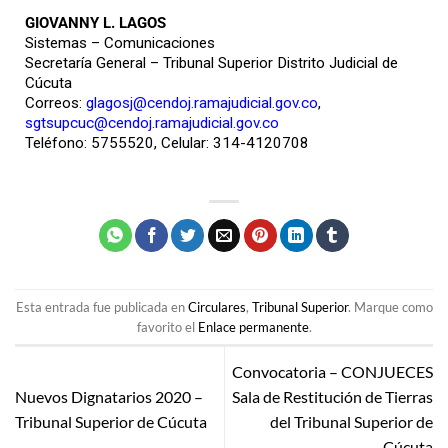
GIOVANNY L. LAGOS
Sistemas – Comunicaciones
Secretaría General – Tribunal Superior Distrito Judicial de
Cúcuta
Correos:
glagosj@cendoj.ramajudicial.gov.co
,
sgtsupcuc@cendoj.ramajudicial.gov.co
Teléfono: 5755520, Celular: 314-4120708
Esta entrada fue publicada en
Circulares
,
Tribunal Superior
. Marque como
favorito el
Enlace permanente
.
Convocatoria – CONJUECES
Nuevos Dignatarios 2020 –
Sala de Restitución de Tierras
Tribunal Superior de Cúcuta
del Tribunal Superior de
Cúcuta