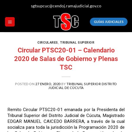
sgtsupcuc@cendoj.ramajudicial.gov.co
GUÍAS JUDICIALES
CIRCULARES
,
TRIBUNAL SUPERIOR
Circular PTSC20-01 – Calendario
2020 de Salas de Gobierno y Plenas
TSC
POSTED ON
27 ENERO, 2020
BY
TRIBUNAL SUPERIOR DISTRITO
JUDICIAL DE CÚCUTA
Remito Circular PTSC20-01 emanada por la Presidenta del
Tribunal Superior del Distrito Judicial de Cúcuta, Magistrado
EDGAR MANUEL CAICEDO BARRERA, a través de la cual
socializa para toda la jurisdicción la Programación 2020 de