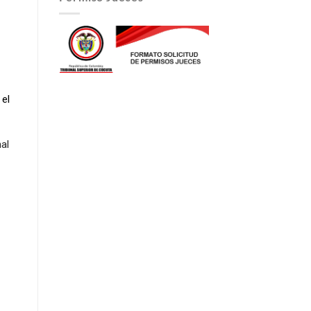
 el
al