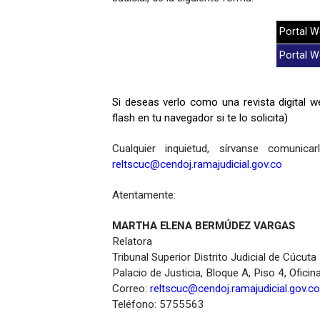
Portal We
Portal We
Si deseas verlo como una revista digital w
flash en tu navegador si te lo solicita)
Cualquier inquietud, sírvanse comunica
reltscuc@cendoj.ramajudicial.gov.co
Atentamente:
MARTHA ELENA BERMÚDEZ VARGAS
Relatora
Tribunal Superior Distrito Judicial de Cúcuta
Palacio de Justicia, Bloque A, Piso 4, Ofici
Correo:
reltscuc@cendoj.ramajudicial.gov.co
Teléfono: 5755563