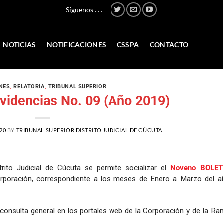
Síguenos . . .
NOTICIAS
NOTIFICACIONES
CSSPA
CONTACTO
NES
,
RELATORIA
,
TRIBUNAL SUPERIOR
ovidencias No. 09 (Año 2019)
20
BY
TRIBUNAL SUPERIOR DISTRITO JUDICIAL DE CÚCUTA
strito Judicial de Cúcuta se permite socializar el
Noveno BOLET
rporación, correspondiente a los meses de
Enero a Marzo
del a
 consulta general en los portales web de la Corporación y de la Ra