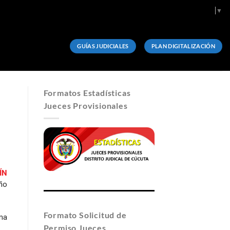
Select Language
▼
GUÍAS JUDICIALES
PLAN DIGITALIZACIÓN
Formatos Estadísticas
Jueces Provisionales
ÍN
ño
Formato Solicitud de
ma
Permiso Jueces