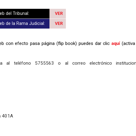
b del Tribunal:
VER
b de la Rama Judicial:
VER
eb con efecto pasa página (flip book) puedes dar clic
aquí
(activa
rla al teléfono 5755563 o al correo electrónico institucion
na 401A