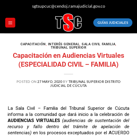
sgtsupcuc@cendoj.ramajudicial.gov.co
GUÍAS JUDICIALES
CAPACITACIÓN
,
INTERÉS GENERAL
,
SALA CIVIL FAMILIA
,
TRIBUNAL SUPERIOR
Capacitación en Audiencias Virtuales
(ESPECIALIDAD CIVIL – FAMILIA)
POSTED ON
27 MAYO, 2020
BY
TRIBUNAL SUPERIOR DISTRITO
JUDICIAL DE CÚCUTA
La Sala Civil – Familia del Tribunal Superior de Cúcuta
informa a la comunidad que dará inicio a la celebración de
AUDIENCIAS VIRTUALES
(audiencias de sustentación del
recurso y fallo dentro del trámite de apelación de
sentencias)
en los procesos exceptuados por el ACUERDO