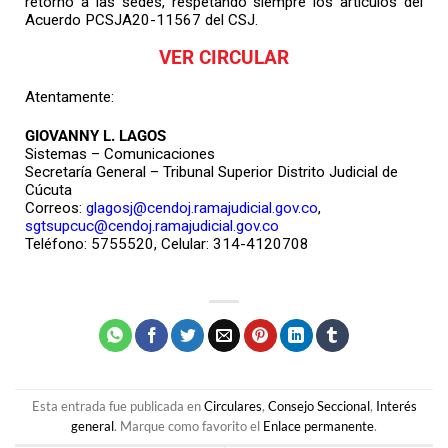
retorno a las sedes, respetando siempre los artículos del
Acuerdo PCSJA20-11567 del CSJ.
VER CIRCULAR
Atentamente:
GIOVANNY L. LAGOS
Sistemas – Comunicaciones
Secretaría General – Tribunal Superior Distrito Judicial de
Cúcuta
Correos:
glagosj@cendoj.ramajudicial.gov.co
,
sgtsupcuc@cendoj.ramajudicial.gov.co
Teléfono: 5755520, Celular: 314-4120708
Esta entrada fue publicada en
Circulares
,
Consejo Seccional
,
Interés
general
. Marque como favorito el
Enlace permanente
.