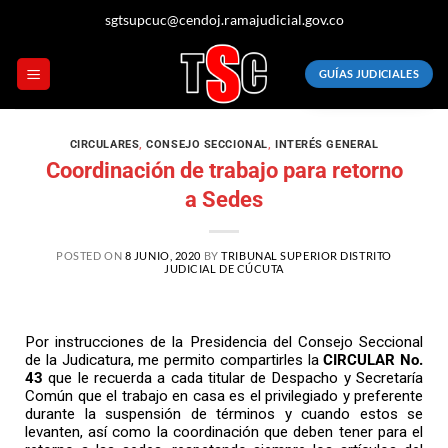
sgtsupcuc@cendoj.ramajudicial.gov.co
GUÍAS JUDICIALES
CIRCULARES
,
CONSEJO SECCIONAL
,
INTERÉS GENERAL
Coordinación de trabajo para retorno
a Sedes
POSTED ON
8 JUNIO, 2020
BY
TRIBUNAL SUPERIOR DISTRITO
JUDICIAL DE CÚCUTA
Por instrucciones de la Presidencia del Consejo Seccional
de la Judicatura, me permito compartirles la
CIRCULAR No.
43
que le recuerda a cada titular de Despacho y Secretaría
Común que el trabajo en casa es el privilegiado y preferente
durante la suspensión de términos y cuando estos se
levanten, así como la coordinación que deben tener para el