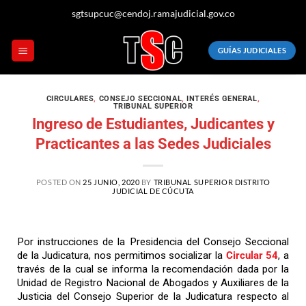
sgtsupcuc@cendoj.ramajudicial.gov.co
GUÍAS JUDICIALES
CIRCULARES
,
CONSEJO SECCIONAL
,
INTERÉS GENERAL
,
TRIBUNAL SUPERIOR
Ingreso de Estudiantes, Judicantes y
Practicantes a las Sedes Judiciales
POSTED ON
25 JUNIO, 2020
BY
TRIBUNAL SUPERIOR DISTRITO
JUDICIAL DE CÚCUTA
Por instrucciones de la Presidencia del Consejo Seccional
de la Judicatura, nos permitimos socializar la
Circular 54
, a
través de la cual se informa la recomendación dada por la
Unidad de Registro Nacional de Abogados y Auxiliares de la
Justicia del Consejo Superior de la Judicatura respecto al