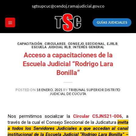
sgtsupcuc@cendoj.ramajudicial.gov.co
GUÍAS JUDICIALES
CAPACITACIÓN
,
CIRCULARES
,
CONSEJO SECCIONAL
,
EJRLB
,
ESCUELA JUDICIAL RLB
,
INTERÉS GENERAL
Acceso a capacitaciones de la
Escuela Judicial “Rodrigo Lara
Bonilla”
POSTED ON
18 ENERO, 2021
BY
TRIBUNAL SUPERIOR DISTRITO
JUDICIAL DE CÚCUTA
Nos permitimos socializar la
Circular CSJNS21-006
, a
través de la cual el Consejo Seccional de la Judicatura
invita
a todos los Servidores Judiciales a que accedan al canal
institucional de la Escuela Judicial “Rodrigo Lara Bonilla” –