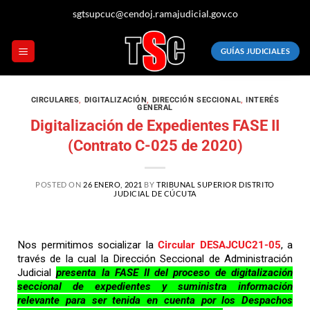
sgtsupcuc@cendoj.ramajudicial.gov.co
GUÍAS JUDICIALES
CIRCULARES
,
DIGITALIZACIÓN
,
DIRECCIÓN SECCIONAL
,
INTERÉS
GENERAL
Digitalización de Expedientes FASE II
(Contrato C-025 de 2020)
POSTED ON
26 ENERO, 2021
BY
TRIBUNAL SUPERIOR DISTRITO
JUDICIAL DE CÚCUTA
Nos permitimos socializar la
Circular DESAJCUC21-05
, a
través de la cual la Dirección Seccional de Administración
Judicial
presenta la FASE II del proceso de digitalización
seccional de expedientes y suministra información
relevante para ser tenida en cuenta por los Despachos