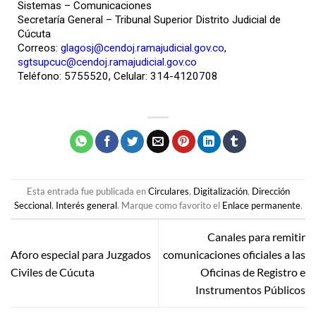
Sistemas – Comunicaciones
Secretaría General – Tribunal Superior Distrito Judicial de
Cúcuta
Correos:
glagosj@cendoj.ramajudicial.gov.co
,
sgtsupcuc@cendoj.ramajudicial.gov.co
Teléfono: 5755520, Celular: 314-4120708
Esta entrada fue publicada en
Circulares
,
Digitalización
,
Dirección
Seccional
,
Interés general
. Marque como favorito el
Enlace permanente
.
Canales para remitir
Aforo especial para Juzgados
comunicaciones oficiales a las
Civiles de Cúcuta
Oficinas de Registro e
Instrumentos Públicos