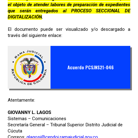
el objeto de atender labores de preparación de expedientes
que serán entregados al PROCESO SECCIONAL DE
DIGITALIZACIÓN
.
El documento puede ser visualizado y/o descargado a
través del siguiente enlace:
Acuerdo PCSJNS21-046
Atentamente:
GIOVANNY L. LAGOS
Sistemas – Comunicaciones
Secretaría General – Tribunal Superior Distrito Judicial de
Cúcuta
Correos:
glagosj@cendoj.ramajudicial.gov.co
,