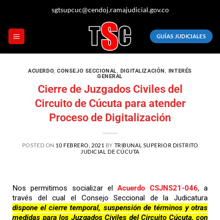
sgtsupcuc@cendoj.ramajudicial.gov.co
GUÍAS JUDICIALES
ACUERDO
,
CONSEJO SECCIONAL
,
DIGITALIZACIÓN
,
INTERÉS
GENERAL
Cierre de Juzgados Civiles del
Circuito de Cúcuta para atender
Proceso de Digitalización
POSTED ON
10 FEBRERO, 2021
BY
TRIBUNAL SUPERIOR DISTRITO
JUDICIAL DE CÚCUTA
Nos permitimos socializar el
Acuerdo CSJNS21-046
, a
través del cual el Consejo Seccional de la Judicatura
dispone el cierre temporal, suspensión de términos y otras
medidas para los Juzgados Civiles del Circuito Cúcuta, con