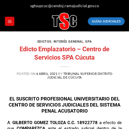
sgtsupcuc@cendoj.ramajudicial.gov.co
GUÍAS JUDICIALES
EDICTOS
,
INTERÉS GENERAL
,
SPA
Edicto Emplazatorio – Centro de
Servicios SPA Cúcuta
POSTED ON
6 ABRIL, 2021
BY
TRIBUNAL SUPERIOR DISTRITO
JUDICIAL DE CÚCUTA
EL SUSCRITO PROFESIONAL UNIVERSITARIO DEL
CENTRO DE SERVICIOS JUDICIALES DEL SISTEMA
PENAL ACUSATORIO
A:
GILBERTO GOMEZ TOLOZA C.C. 18922778
a efecto de
que
COMPAREZCA
ante el estrado judicial dentro de la