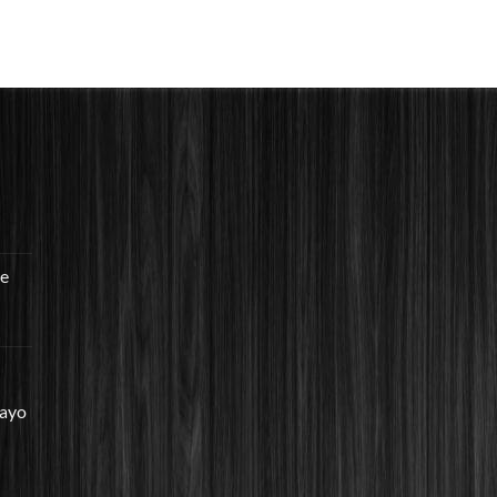
re
mayo