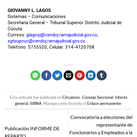
GIOVANNY L. LAGOS
Sistemas – Comunicaciones
Secretaría General – Tribunal Superior Distrito Judicial de
Cúcuta
Correos:
glagosj@cendoj.ramajudicial.gov.co
,
sgtsupcuc@cendoj.ramajudicial.gov.co
Teléfono: 5755520, Celular: 314-4120708
Esta entrada fue publicada en
Circulares
,
Consejo Seccional
,
Interés
general
,
SIRNA
. Marque como favorito el
Enlace permanente
.
Convocatoria a elecciones del
representante de
Publicación INFORME DE
Funcionarios y Empleados a la
REPARTO