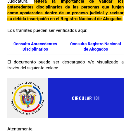
Judicatura,
reitera la importancia de validar los
antecedentes disciplinarios de las personas que funjan
como apoderados dentro de un proceso judicial y revisar
su debida inscripción en el Registro Nacional de Abogados
.
Los trámites pueden ser verificados aquí:
Consulta Antecedentes
Consulta Registro Nacional
Disciplinarios
de Abogados
El documento puede ser descargado y/o visualizado a
través del siguiente enlace:
CIRCULAR 101
Atentamente: