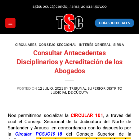
sgtsupcuc@cendoj.ramajudicial.gov.co
GUÍAS JUDICIALES
CIRCULARES
,
CONSEJO SECCIONAL
,
INTERÉS GENERAL
,
SIRNA
Consultar Antecedentes
Disciplinarios y Acreditación de los
Abogados
POSTED ON
12 JULIO, 2021
BY
TRIBUNAL SUPERIOR DISTRITO
JUDICIAL DE CÚCUTA
Nos permitimos socializar la
CIRCULAR 101
, a través del
cual el Consejo Seccional de la Judicatura del Norte de
Santander y Arauca, en concordancia con lo dispuesto por
la
Circular PCSJC19-18
del Consejo Superior de la