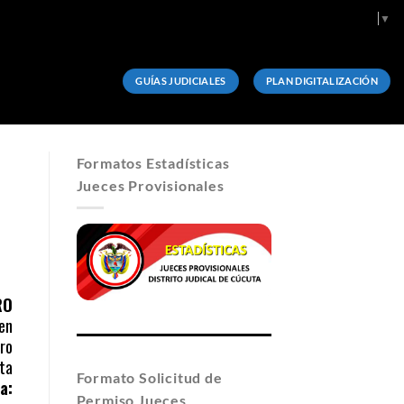
Select Language
▼
GUÍAS JUDICIALES
PLAN DIGITALIZACIÓN
Formatos Estadísticas
Jueces Provisionales
RO
en
ro
ta
Formato Solicitud de
a:
Permiso Jueces