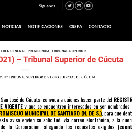
Síguenos . . .
NOTICIAS
NOTIFICACIONES
CSSPA
CONTACTO
TERÉS GENERAL
,
PRESIDENCIA
,
TRIBUNAL SUPERIOR
021) – Tribunal Superior de Cúcuta
21
BY
TRIBUNAL SUPERIOR DISTRITO JUDICIAL DE CÚCUTA
 de San José de Cúcuta, convoca a quienes hacen parte del
REGIST
E VIGENTE
y que se encuentren interesados en ser nombrados 
ROMISCUO MUNICIPAL DE SANTIAGO (N. DE S.)
, para que dent
este aviso envíen su solicitud, vía correo electrónico, a la cuen
 de la Corporación, allegando los requisitos exigidos (
cuent