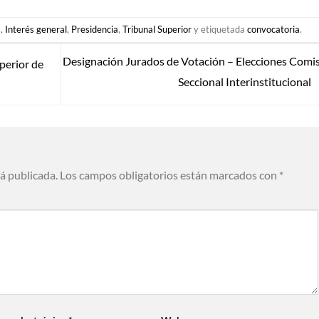
s
,
Interés general
,
Presidencia
,
Tribunal Superior
y etiquetada
convocatoria
.
Designación Jurados de Votación – Elecciones Comi
perior de
Seccional Interinstitucional
rá publicada.
Los campos obligatorios están marcados con
*