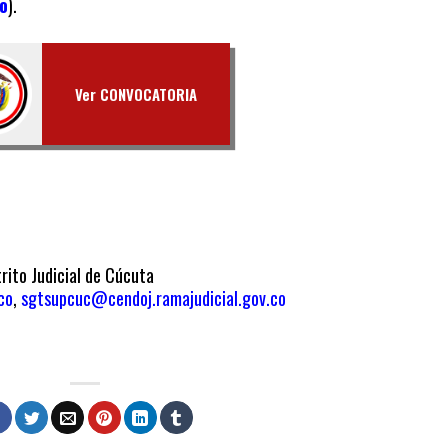
o
).
Ver CONVOCATORIA
rito Judicial de Cúcuta
co
,
sgtsupcuc@cendoj.ramajudicial.gov.co