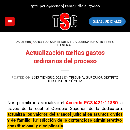
sgtsupcuc@cendoj.ramajudicial.gov.co
GUÍAS JUDICIALES
ACUERDO
,
CONSEJO SUPERIOR DE LA JUDICATURA
,
INTERÉS
GENERAL
Actualización tarifas gastos
ordinarios del proceso
POSTED ON
1 SEPTIEMBRE, 2021
BY
TRIBUNAL SUPERIOR DISTRITO
JUDICIAL DE CÚCUTA
Nos permitimos socializar el
Acuerdo PCSJA21-11830
, a
través de la cual el Consejo Superior de la Judicatura,
actualiza los valores del arancel judicial en asuntos civiles
y de familia, jurisdicción de lo contencioso administrativo,
constitucional y disciplinaria
.