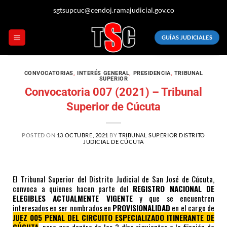
sgtsupcuc@cendoj.ramajudicial.gov.co
GUÍAS JUDICIALES
CONVOCATORIAS
,
INTERÉS GENERAL
,
PRESIDENCIA
,
TRIBUNAL
SUPERIOR
Convocatoria 007 (2021) – Tribunal
Superior de Cúcuta
POSTED ON
13 OCTUBRE, 2021
BY
TRIBUNAL SUPERIOR DISTRITO
JUDICIAL DE CÚCUTA
El Tribunal Superior del Distrito Judicial de San José de Cúcuta,
convoca a quienes hacen parte del
REGISTRO NACIONAL DE
ELEGIBLES ACTUALMENTE VIGENTE
y que se encuentren
interesados en ser nombrados en
PROVISIONALIDAD
en el cargo de
JUEZ 005 PENAL DEL CIRCUITO ESPECIALIZADO ITINERANTE DE
CÚCUTA
, para que dentro de los 3 días siguientes a la fijación de