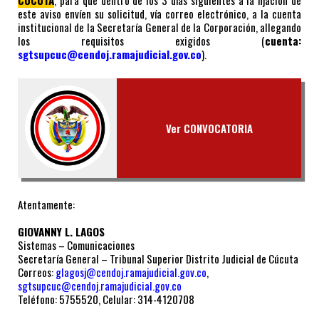
este aviso envíen su solicitud, vía correo electrónico, a la cuenta
institucional de la Secretaría General de la Corporación, allegando
los requisitos exigidos (
cuenta:
sgtsupcuc@cendoj.ramajudicial.gov.co
).
Ver CONVOCATORIA
Atentamente:
GIOVANNY L. LAGOS
Sistemas – Comunicaciones
Secretaría General – Tribunal Superior Distrito Judicial de Cúcuta
Correos:
glagosj@cendoj.ramajudicial.gov.co
,
sgtsupcuc@cendoj.ramajudicial.gov.co
Teléfono: 5755520, Celular: 314-4120708