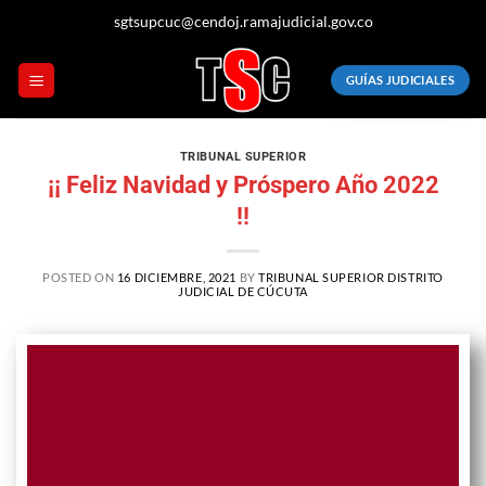
sgtsupcuc@cendoj.ramajudicial.gov.co
GUÍAS JUDICIALES
TRIBUNAL SUPERIOR
¡¡ Feliz Navidad y Próspero Año 2022
!!
POSTED ON
16 DICIEMBRE, 2021
BY
TRIBUNAL SUPERIOR DISTRITO
JUDICIAL DE CÚCUTA