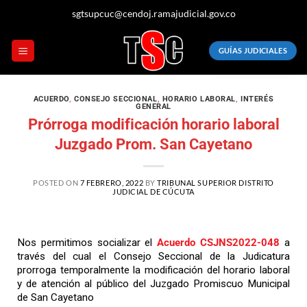
sgtsupcuc@cendoj.ramajudicial.gov.co
GUÍAS JUDICIALES
ACUERDO
,
CONSEJO SECCIONAL
,
HORARIO LABORAL
,
INTERÉS
GENERAL
Prórroga modificación horario laboral
Juzgado Prom. San Cayetano
POSTED ON
7 FEBRERO, 2022
BY
TRIBUNAL SUPERIOR DISTRITO
JUDICIAL DE CÚCUTA
Nos permitimos socializar el
Acuerdo CSJNS2022-048
a
través del cual el Consejo Seccional de la Judicatura
prorroga temporalmente la modificación del horario laboral
y de atención al público del Juzgado Promiscuo Municipal
de San Cayetano