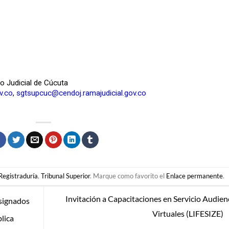
to Judicial de Cúcuta
v.co
,
sgtsupcuc@cendoj.ramajudicial.gov.co
Registraduría
,
Tribunal Superior
. Marque como favorito el
Enlace permanente
.
Invitación a Capacitaciones en Servicio Audien
signados
Virtuales (LIFESIZE)
lica