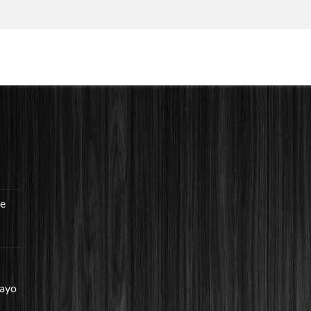
re
mayo